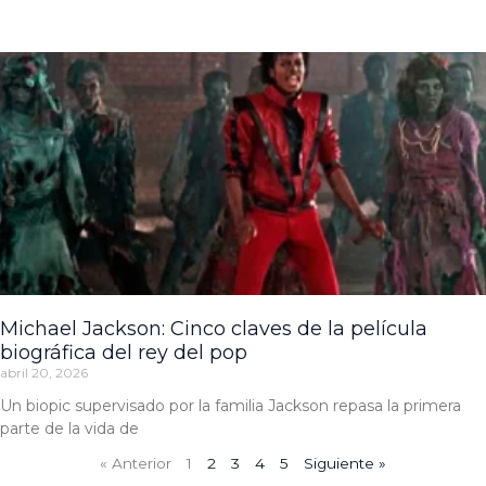
Michael Jackson: Cinco claves de la película
biográfica del rey del pop
abril 20, 2026
Un biopic supervisado por la familia Jackson repasa la primera
parte de la vida de
« Anterior
1
2
3
4
5
Siguiente »