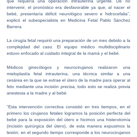
que requería una operación intrauterina urgente. De no
intervenir, el pronóstico era desfavorable ya que, al nacer el
bebé, presentaría déficit neurológico severo e hidrocefalia”,
explicó el subespecialista en Medicina Fetal Pablo Sánchez
Barrera.
La cirugía fetal requirió una
preparación de un mes debido a la
complejidad del caso
. El equipo médico multidisciplinario
estuvo enfocado al cuidado integral de la mamá y el bebé.
Médicos ginecólogos y neurocirujanos
realizaron una
mieloplastía fetal intrauterina, una técnica similar a una
cesárea en la que se extrae el útero de la madre para operar al
feto mediante una incisión precisa, todo esto se realiza previa
anestesia a la madre y al bebé.
“Esta intervención correctiva consistió en tres tiempos, en el
primero los cirujanos fetales logramos la posición perfecta del
bebé para la exposición del útero e hicimos una histerotomía
(incisión quirúrgica del útero), de esta manera expusimos la
lesión; en el segundo tiempo corresponde a los neurocirujanos