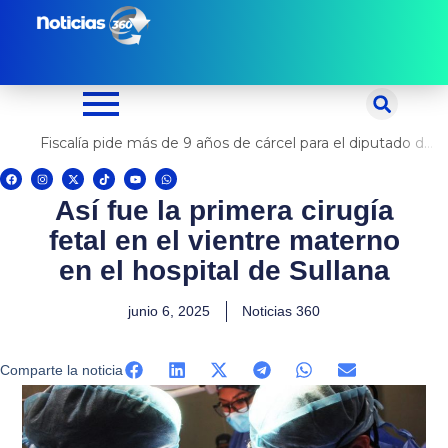
Ir
al
contenido
Fiscalía pide más de 9 años de cárcel para el diputado de oposición Harvey Colchado
F
I
X
T
Y
W
a
n
-
i
o
h
c
s
t
k
u
a
Así fue la primera cirugía
e
t
w
t
t
t
b
a
i
o
u
s
o
g
t
k
b
a
fetal en el vientre materno
o
r
t
e
p
k
a
e
p
m
r
en el hospital de Sullana
junio 6, 2025
Noticias 360
Comparte la noticia