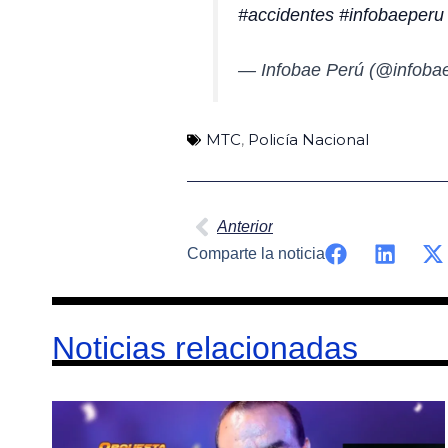
#accidentes
#infobaeperu
— Infobae Perú (@infoba
MTC
,
Policía Nacional
Ant
Anterior
Comparte la noticia
Noticias relacionadas