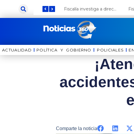
Ir
Keiko Fujimori anuncia que Coca Cola invertirá US$ 1000 millones en el Perú
Fiscalía investiga a director de la Bella Luz por presunto abuso contra cantante Naldy Saldaña
al
contenido
ACTUALIDAD
POLÍTICA Y GOBIERNO
⁠⁠POLICIALES
E
¡Aten
accidentes
e
Comparte la noticia