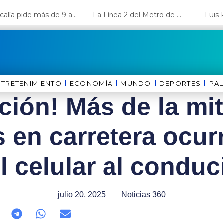
Fiscalía pide más de 9 años de cárcel para el diputado de oposición Harvey Colchado
La Línea 2 del Metro de Lima y el Ramal 4 alcanzan un avance del 80%
NTRETENIMIENTO
ECONOMÍA
MUNDO
DEPORTES
⁠PA
ción! Más de la mi
 en carretera ocur
l celular al conduc
julio 20, 2025
Noticias 360