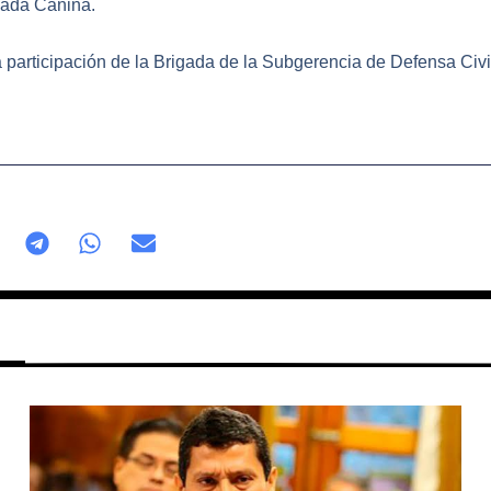
gada Canina.
 participación de la Brigada de la Subgerencia de Defensa Civi
Página
Página
Página
Página
Página