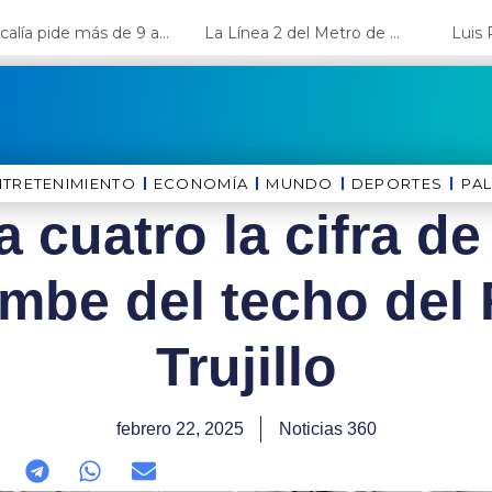
Fiscalía pide más de 9 años de cárcel para el diputado de oposición Harvey Colchado
La Línea 2 del Metro de Lima y el Ramal 4 alcanzan un avance del 80%
NTRETENIMIENTO
ECONOMÍA
MUNDO
DEPORTES
⁠PA
cuatro la cifra de
umbe del techo del 
Trujillo
febrero 22, 2025
Noticias 360