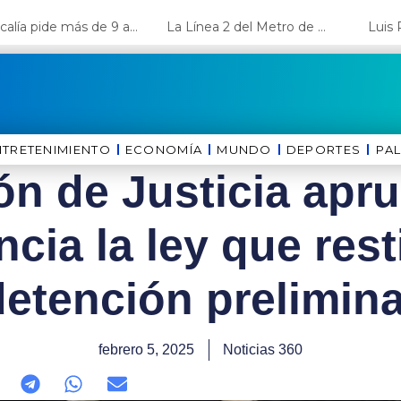
Fiscalía pide más de 9 años de cárcel para el diputado de oposición Harvey Colchado
La Línea 2 del Metro de Lima y el Ramal 4 alcanzan un avance del 80%
NTRETENIMIENTO
ECONOMÍA
MUNDO
DEPORTES
⁠PA
n de Justicia apr
ncia la ley que rest
detención prelimina
febrero 5, 2025
Noticias 360