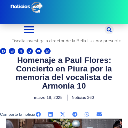
Ir
al
contenido
Fiscalía investiga a director de la Bella Luz por presunto abuso contra cantante Naldy Saldaña
F
I
X
T
Y
W
a
n
-
i
o
h
c
s
t
k
u
a
Homenaje a Paul Flores:
e
t
w
t
t
t
b
a
i
o
u
s
o
g
t
k
b
a
Concierto en Piura por la
o
r
t
e
p
k
a
e
p
m
r
memoria del vocalista de
Armonía 10
marzo 18, 2025
Noticias 360
Comparte la noticia