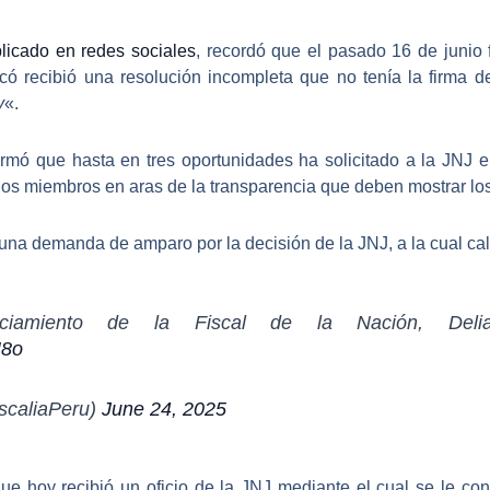
licado en redes sociales
, recordó que el pasado 16 de junio f
icó recibió una resolución incompleta que no tenía la firma d
y
«.
rmó que hasta en tres oportunidades ha solicitado a la JNJ e
 los miembros en aras de la transparencia que deben mostrar los
una demanda de amparo por la decisión de la JNJ, a la cual cali
amiento de la Fiscal de la Nación, Delia 
N8o
iscaliaPeru)
June 24, 2025
ue hoy recibió un oficio de la JNJ mediante el cual se le con