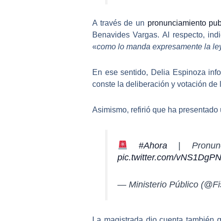
A través de un
pronunciamiento pub
Benavides Vargas. Al respecto, ind
«
como lo manda expresamente la le
En ese sentido, Delia Espinoza info
conste la deliberación y votación de
Asimismo, refirió que ha presentado 
#Ahora
| Pronunci
pic.twitter.com/vNS1DgP
— Ministerio Público (@F
La magistrada dio cuenta también q