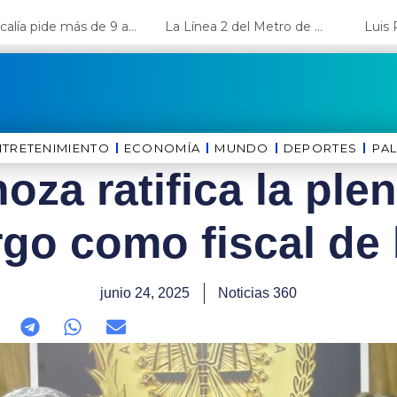
Fiscalía pide más de 9 años de cárcel para el diputado de oposición Harvey Colchado
La Línea 2 del Metro de Lima y el Ramal 4 alcanzan un avance del 80%
NTRETENIMIENTO
ECONOMÍA
MUNDO
DEPORTES
⁠PA
oza ratifica la ple
rgo como fiscal de 
junio 24, 2025
Noticias 360