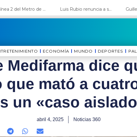
Luis Rubio renuncia a su candidatura a Lima y deja el camino libre a López Aliaga
Guillermo Shinno jura como ministro de Energía y Minas
NTRETENIMIENTO
ECONOMÍA
MUNDO
DEPORTES
⁠PA
e Medifarma dice q
co que mató a cuatr
s un «caso aislad
abril 4, 2025
Noticias 360