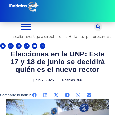
Ir
al
contenido
Fiscalía investiga a director de la Bella Luz por presunto abuso contra cantante Naldy Saldaña
F
I
X
T
Y
W
a
n
-
i
o
h
c
s
t
k
u
a
Elecciones en la UNP: Este
e
t
w
t
t
t
b
a
i
o
u
s
o
g
t
k
b
a
17 y 18 de junio se decidirá
o
r
t
e
p
k
a
e
p
m
r
quién es el nuevo rector
junio 7, 2025
Noticias 360
Comparte la noticia