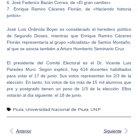
6. José Federico Bazán Correa, de «El gran cambio»
7. Enrique Ramiro Cáceres Florián, de «Haciendo historia
juntos»
José Luis Ordinola Boyer
es considerado el heredero político
de Segundo Dioses, mientras que Enrique Ramiro Cáceres
Florián representaría al grupo «oficialista» de Santos Montaño,
al que se asocia también a Arturo Humberto Seminario Cruz.
El presidente del Comité Electoral es el Dr. Vicente Luis
Paredes Muro. Según explicó, hay 614 docentes habilitados
para votar el 17 de junio. Sus votos representan los 2/3 de la
elección. En tanto, los votos de los más de 15 mil alumnos que
pre y postgrado tienen un peso de 1/3 de la elección. Ellos
votarán al día siguiente, el 18 de junio.
Piura
,
Universidad Nacional de Piura
,
UNP
Ant
Sig
Anterior
Siguiente