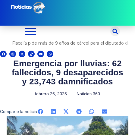
Ir
al
contenido
Fiscalía pide más de 9 años de cárcel para el diputado de oposición Harvey Colchado
F
I
X
T
Y
W
a
n
-
i
o
h
c
s
t
k
u
a
Emergencia por lluvias: 62
e
t
w
t
t
t
b
a
i
o
u
s
o
g
t
k
b
a
fallecidos, 9 desaparecidos
o
r
t
e
p
k
a
e
p
m
r
y 23,743 damnificados
febrero 26, 2025
Noticias 360
Comparte la noticia