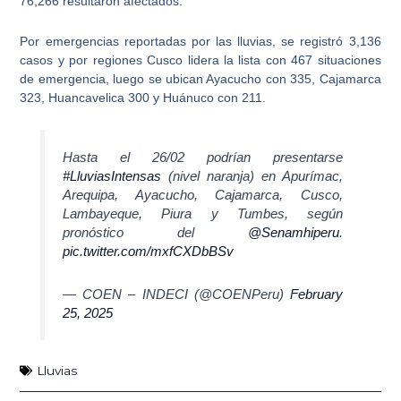
76,266 resultaron afectados.
Por emergencias reportadas por las lluvias, se registró 3,136
casos y por regiones Cusco lidera la lista con 467 situaciones
de emergencia, luego se ubican Ayacucho con 335, Cajamarca
323, Huancavelica 300 y Huánuco con 211.
Hasta el 26/02 podrían presentarse
#LluviasIntensas
(nivel naranja) en Apurímac,
Arequipa, Ayacucho, Cajamarca, Cusco,
Lambayeque, Piura y Tumbes, según
pronóstico del
@Senamhiperu
.
pic.twitter.com/mxfCXDbBSv
— COEN – INDECI (@COENPeru)
February
25, 2025
Lluvias
Ant
Sig