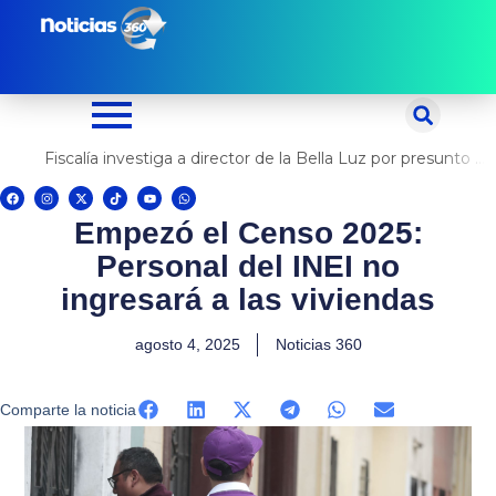
Ir
al
contenido
Fiscalía investiga a director de la Bella Luz por presunto abuso contra cantante Naldy Saldaña
F
I
X
T
Y
W
a
n
-
i
o
h
c
s
t
k
u
a
Empezó el Censo 2025:
e
t
w
t
t
t
b
a
i
o
u
s
o
g
t
k
b
a
Personal del INEI no
o
r
t
e
p
k
a
e
p
m
r
ingresará a las viviendas
agosto 4, 2025
Noticias 360
Comparte la noticia