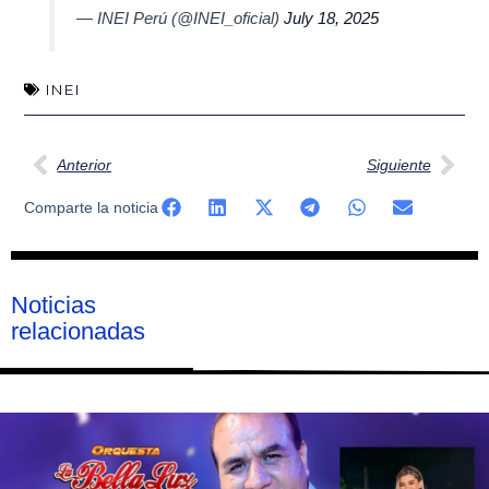
— INEI Perú (@INEI_oficial)
July 18, 2025
INEI
Ant
Sig
Anterior
Siguiente
Comparte la noticia
Noticias
relacionadas