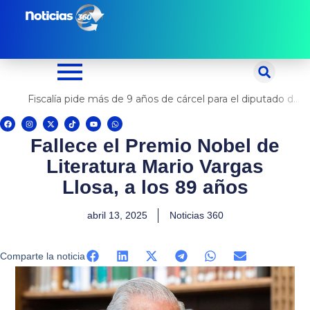
Ir
al
contenido
Fiscalía pide más de 9 años de cárcel para el diputado de oposición Harvey Colchado
F
I
X
T
Y
W
a
n
-
i
o
h
c
s
t
k
u
a
Fallece el Premio Nobel de
e
t
w
t
t
t
b
a
i
o
u
s
o
g
t
k
b
a
Literatura Mario Vargas
o
r
t
e
p
k
a
e
p
m
r
Llosa, a los 89 años
abril 13, 2025
Noticias 360
Comparte la noticia