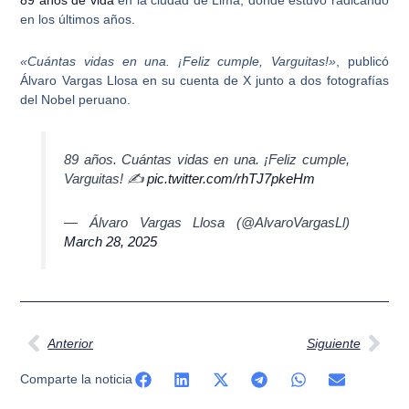
89 años de vida
en la ciudad de Lima, donde estuvo radicando
en los últimos años.
«Cuántas vidas en una. ¡Feliz cumple, Varguitas!»
, publicó
Álvaro Vargas Llosa en su cuenta de X junto a dos fotografías
del Nobel peruano.
89 años. Cuántas vidas en una. ¡Feliz cumple,
Varguitas! ✍️
pic.twitter.com/rhTJ7pkeHm
— Álvaro Vargas Llosa (@AlvaroVargasLl)
March 28, 2025
Ant
Sig
Anterior
Siguiente
Comparte la noticia