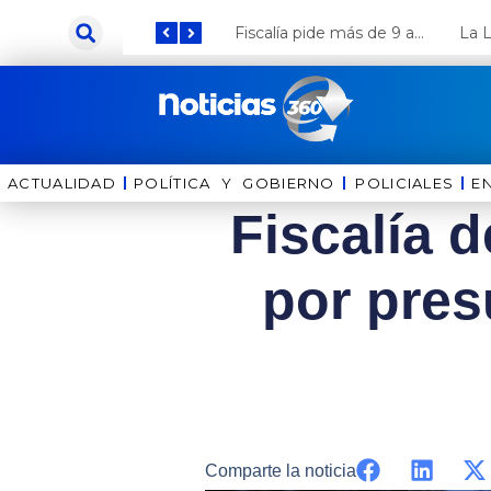
Ir
Keiko Fujimori anuncia que Coca Cola invertirá US$ 1000 millones en el Perú
Fiscalía pide más de 9 años de cárcel para el diputado de oposición Harvey Colchado
al
contenido
ACTUALIDAD
POLÍTICA Y GOBIERNO
⁠⁠POLICIALES
E
Fiscalía d
por pres
Comparte la noticia