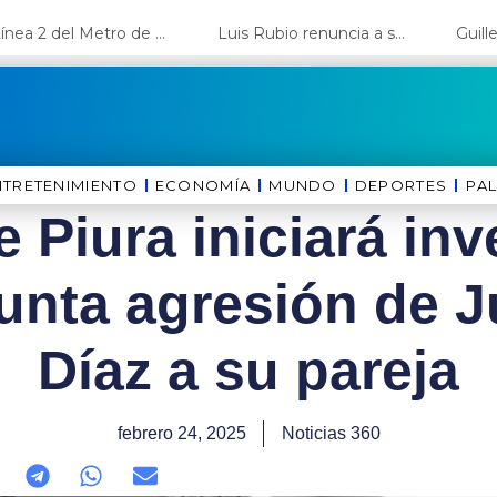
La Línea 2 del Metro de Lima y el Ramal 4 alcanzan un avance del 80%
Luis Rubio renuncia a su candidatura a Lima y deja el camino libre a López Aliaga
NTRETENIMIENTO
ECONOMÍA
MUNDO
DEPORTES
⁠PA
e Piura iniciará in
unta agresión de 
Díaz a su pareja
febrero 24, 2025
Noticias 360