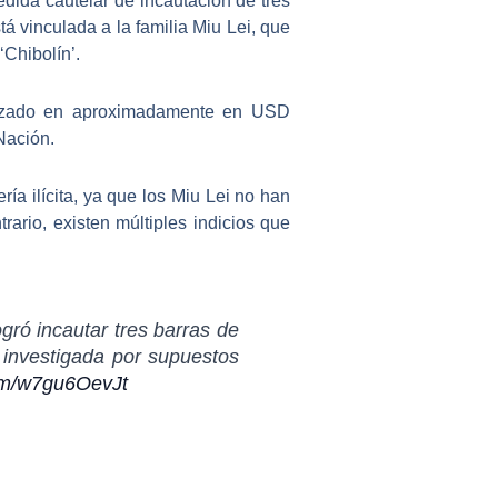
edida cautelar de incautación de
tres
vinculada a la familia Miu Lei, que
‘Chibolín’.
lorizado en aproximadamente en USD
 Nación.
ía ilícita, ya que los Miu Lei no han
rario, existen múltiples indicios que
gró incautar tres barras de
 investigada por supuestos
com/w7gu6OevJt