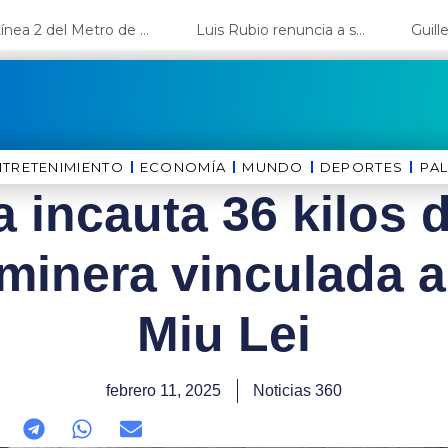
La Línea 2 del Metro de Lima y el Ramal 4 alcanzan un avance del 80%
Luis Rubio renuncia a su candidatura a Lima y deja el camino libre a López Aliaga
NTRETENIMIENTO
ECONOMÍA
MUNDO
DEPORTES
⁠PA
a incauta 36 kilos 
inera vinculada a 
Miu Lei
febrero 11, 2025
Noticias 360