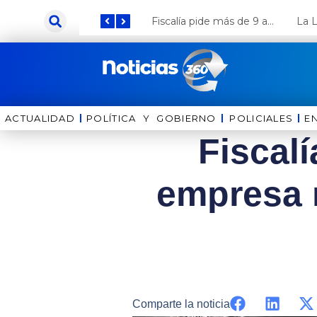
Ir
Keiko Fujimori anuncia que Coca Cola invertirá US$ 1000 millones en el Perú
Fiscalía pide más de 9 años de cárcel para el diputado de oposición Harvey Colchado
al
contenido
ACTUALIDAD
POLÍTICA Y GOBIERNO
⁠⁠POLICIALES
E
Fiscalí
empresa m
Comparte la noticia