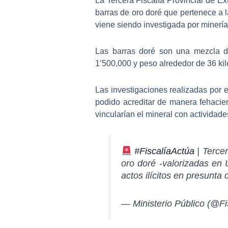
La Tercera Fiscalía Provincial de E
barras de oro doré
que pertenece a l
viene siendo investigada por minería
Las barras doré son una mezcla de
1’500,000 y
peso alrededor de 36 ki
Las investigaciones realizadas por 
podido acreditar de manera fehacient
vincularían el mineral con actividade
#FiscalíaActúa
| Tercer
oro doré -valorizadas en
actos ilícitos en presun
— Ministerio Público (@F