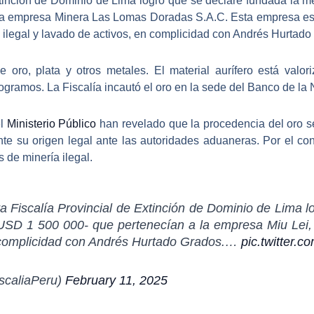
xtinción de Dominio de Lima logró que se declare fundada la m
a empresa Minera Las Lomas Doradas S.A.C. Esta empresa está 
 ilegal y lavado de activos, en complicidad con Andrés Hurtado 
 oro, plata y otros metales. El material aurífero está va
logramos
. La Fiscalía incautó el oro en la sede del Banco de la
el
Ministerio Público
han revelado que la procedencia del oro ser
e su origen legal ante las autoridades aduaneras. Por el cont
s de minería ilegal.
a Fiscalía Provincial de Extinción de Dominio de Lima lo
 USD 1 500 000- que pertenecían a la empresa Miu Lei,
ta complicidad con Andrés Hurtado Grados.…
pic.twitter.
iscaliaPeru)
February 11, 2025