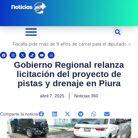
Ir
al
contenido
Fiscalía pide más de 9 años de cárcel para el diputado de oposición Harvey Colchado
F
I
X
T
Y
W
a
n
-
i
o
h
c
s
t
k
u
a
Gobierno Regional relanza
e
t
w
t
t
t
b
a
i
o
u
s
o
g
t
k
b
a
licitación del proyecto de
o
r
t
e
p
k
a
e
p
m
r
pistas y drenaje en Piura
abril 7, 2025
Noticias 360
Comparte la noticia