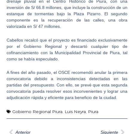
drenaje pluvial en el Centro Histórico de Piura
, con una
inversión de S/ 66.8 millones, que incluye la construcción de un
estanque de tormentas bajo la Plaza Pizarro. El segundo
componente es la
recuperación de las calles
, una obra
valorizada en S/ 47 millones.
Cabellos recalcó que el proyecto es financiado exclusivamente
por el Gobierno Regional y descartó cualquier tipo de
cofinanciamiento con la Municipalidad Provincial de Piura, tal
como se había especulado.
A fines del año pasado, el OSCE recomendó anular la primera
convocatoria debido a
inconsistencias detectadas en las
partidas del presupuesto
. Con ello, se prevé que esta segunda
convocatoria pueda resolver esos inconvenientes y lograr una
adjudicación rápida y eficiente para beneficio de la ciudad.
Gobierno Regional Piura
,
Luis Neyra
,
Piura
Ant
Sig
Anterior
Siguiente