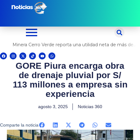
Ir
al
contenido
Minera Cerro Verde reporta una utilidad neta de más de US$ 500 millones
F
I
X
T
Y
W
a
n
-
i
o
h
c
s
t
k
u
a
GORE Piura encarga obra
e
t
w
t
t
t
b
a
i
o
u
s
o
g
t
k
b
a
de drenaje pluvial por S/
o
r
t
e
p
k
a
e
p
m
r
113 millones a empresa sin
experiencia
agosto 3, 2025
Noticias 360
Comparte la noticia