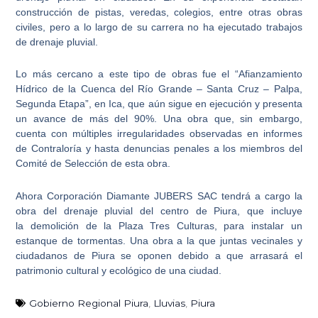
construcción de pistas, veredas, colegios, entre otras obras
civiles, pero a lo largo de su carrera no ha ejecutado trabajos
de drenaje pluvial.
Lo más cercano a este tipo de obras fue el “Afianzamiento
Hídrico de la Cuenca del Río Grande – Santa Cruz – Palpa,
Segunda Etapa”, en Ica, que aún sigue en ejecución y presenta
un
avance de más del 90%
. Una obra que, sin embargo,
cuenta con múltiples irregularidades observadas en informes
de Contraloría y hasta denuncias penales a los miembros del
Comité de Selección de esta obra.
Ahora Corporación Diamante JUBERS SAC tendrá a cargo la
obra del
drenaje pluvial del centro de Piura
, que incluye
la demolición de la Plaza Tres Culturas, para instalar un
estanque de tormentas. Una obra a la que juntas vecinales y
ciudadanos de Piura se oponen debido a que arrasará el
patrimonio cultural y ecológico de una ciudad.
Gobierno Regional Piura
,
Lluvias
,
Piura
Ant
Sig