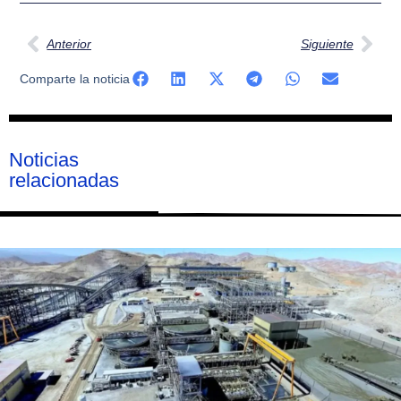
Ant
Sig
Anterior
Siguiente
Comparte la noticia
Noticias
relacionadas
Página
Página
Página
Página
Página