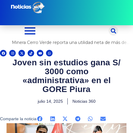
Ir
al
contenido
Minera Cerro Verde reporta una utilidad neta de más de US$ 500 millones
F
I
X
T
Y
W
a
n
-
i
o
h
c
s
t
k
u
a
Joven sin estudios gana S/
e
t
w
t
t
t
b
a
i
o
u
s
o
g
t
k
b
a
3000 como
o
r
t
e
p
k
a
e
p
m
r
«administrativa» en el
GORE Piura
julio 14, 2025
Noticias 360
Comparte la noticia