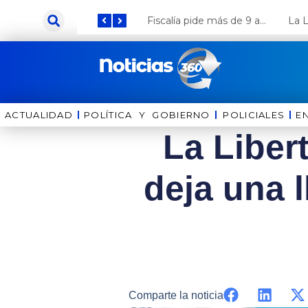
Ir
Keiko Fujimori anuncia que Coca Cola invertirá US$ 1000 millones en el Perú
Fiscalía pide más de 9 años de cárcel para el diputado de oposición Harvey Colchado
al
contenido
ACTUALIDAD
POLÍTICA Y GOBIERNO
⁠⁠POLICIALES
E
La Liber
deja una l
Comparte la noticia