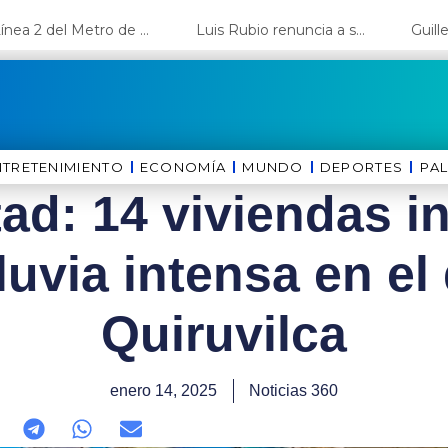
La Línea 2 del Metro de Lima y el Ramal 4 alcanzan un avance del 80%
Luis Rubio renuncia a su candidatura a Lima y deja el camino libre a López Aliaga
NTRETENIMIENTO
ECONOMÍA
MUNDO
DEPORTES
⁠PA
tad: 14 viviendas 
luvia intensa en el 
Quiruvilca
enero 14, 2025
Noticias 360