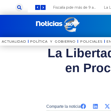
Ir
Keiko Fujimori anuncia que Coca Cola invertirá US$ 1000 millones en el Perú
Fiscalía pide más de 9 años de cárcel para el diputado de oposición Harvey Colchado
al
contenido
ACTUALIDAD
POLÍTICA Y GOBIERNO
⁠⁠POLICIALES
E
La Liberta
en Proc
Comparte la noticia