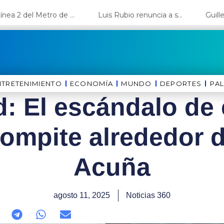
La Línea 2 del Metro de Lima y el Ramal 4 alcanzan un avance del 80%
Luis Rubio renuncia a su candidatura a Lima y deja el camino libre a López Aliaga
NTRETENIMIENTO
ECONOMÍA
MUNDO
DEPORTES
⁠PA
d: El escándalo de
ompite alrededor 
Acuña
agosto 11, 2025
Noticias 360