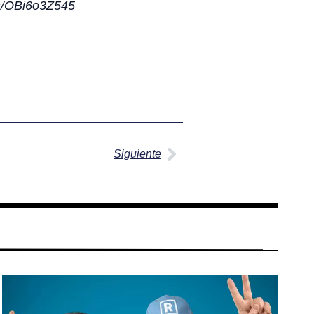
om/OBi6o3Z545
Siguiente
Siguiente