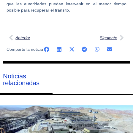
que las autoridades puedan intervenir en el menor tiempo
posible para recuperar el tránsito.
Ant
Sig
Anterior
Siguiente
Comparte la noticia
Noticias
relacionadas
Página
Página
Página
Página
Página