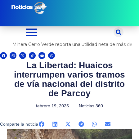
Ir
al
contenido
Minera Cerro Verde reporta una utilidad neta de más de US$ 500 millones
F
I
X
T
Y
W
a
n
-
i
o
h
c
s
t
k
u
a
La Libertad: Huaicos
e
t
w
t
t
t
b
a
i
o
u
s
o
g
t
k
b
a
interrumpen varios tramos
o
r
t
e
p
k
a
e
p
m
r
de vía nacional del distrito
de Parcoy
febrero 19, 2025
Noticias 360
Comparte la noticia