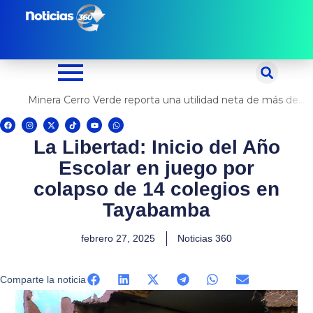
Ir
al
contenido
Minera Cerro Verde reporta una utilidad neta de más de US$ 500 millones
F
I
X
T
Y
W
a
n
-
i
o
h
c
s
t
k
u
a
La Libertad: Inicio del Año
e
t
w
t
t
t
b
a
i
o
u
s
o
g
t
k
b
a
Escolar en juego por
o
r
t
e
p
k
a
e
p
m
r
colapso de 14 colegios en
Tayabamba
febrero 27, 2025
Noticias 360
Comparte la noticia