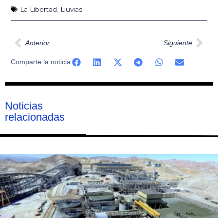
La Libertad
,
Lluvias
Ant
Sig
Anterior
Siguiente
Comparte la noticia
Noticias
relacionadas
Página
Página
Página
Página
Página