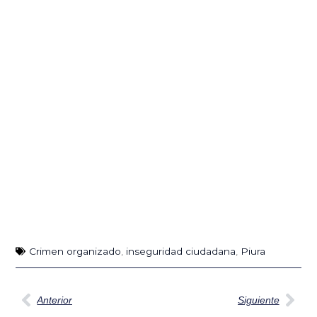
Crimen organizado
,
inseguridad ciudadana
,
Piura
Ant
Sig
Anterior
Siguiente