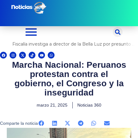
Ir
al
contenido
Fiscalía investiga a director de la Bella Luz por presunto abuso contra cantante Naldy Saldaña
F
I
X
T
Y
W
a
n
-
i
o
h
c
s
t
k
u
a
Marcha Nacional: Peruanos
e
t
w
t
t
t
b
a
i
o
u
s
o
g
t
k
b
a
protestan contra el
o
r
t
e
p
k
a
e
p
m
r
gobierno, el Congreso y la
inseguridad
marzo 21, 2025
Noticias 360
Comparte la noticia