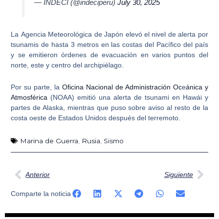
— INDECI (@indeciperu)
July 30, 2025
La
Agencia Meteorológica de Japón
elevó el nivel de alerta por
tsunamis de hasta 3 metros en las costas del Pacífico del país
y se emitieron órdenes de evacuación en varios puntos del
norte, este y centro del archipiélago.
Por su parte, la
Oficina Nacional de Administración Oc
e
ánica y
Atmosférica
(NOAA) emitió una alerta de tsunami en Hawái y
partes de Alaska, mientras que puso sobre aviso al resto de la
costa oeste de Estados Unidos después del terremoto.
Marina de Guerra
,
Rusia
,
Sismo
Ant
Sig
Anterior
Siguiente
Comparte la noticia