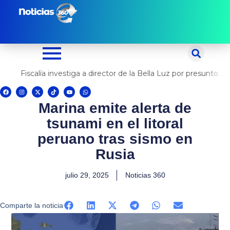
Ir
al
contenido
Fiscalía investiga a director de la Bella Luz por presunto abuso contra cantante Naldy Saldaña
F
I
X
T
Y
W
a
n
-
i
o
h
c
s
t
k
u
a
Marina emite alerta de
e
t
w
t
t
t
b
a
i
o
u
s
o
g
t
k
b
a
tsunami en el litoral
o
r
t
e
p
k
a
e
p
m
r
peruano tras sismo en
Rusia
julio 29, 2025
Noticias 360
Comparte la noticia