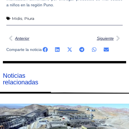
a niños en la región Puno.
Midis
,
Piura
Ant
Sig
Anterior
Siguiente
Comparte la noticia
Noticias
relacionadas
Página
Página
Página
Página
Página