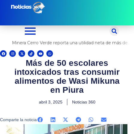
Ir
al
contenido
Minera Cerro Verde reporta una utilidad neta de más de US$ 500 millones
F
I
X
T
Y
W
a
n
-
i
o
h
c
s
t
k
u
a
Más de 50 escolares
e
t
w
t
t
t
b
a
i
o
u
s
o
g
t
k
b
a
intoxicados tras consumir
o
r
t
e
p
k
a
e
p
m
r
alimentos de Wasi Mikuna
en Piura
abril 3, 2025
Noticias 360
Comparte la noticia