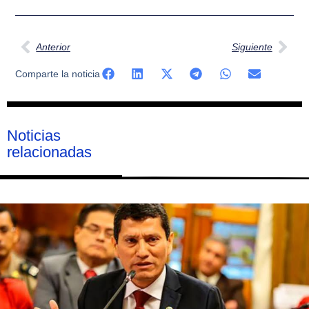
Ant
Sig
Anterior
Siguiente
Comparte la noticia
Noticias
relacionadas
Página
Página
Página
Página
Página