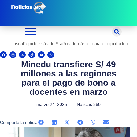
Ir
al
contenido
Fiscalía pide más de 9 años de cárcel para el diputado de oposición Harvey Colchado
F
I
X
T
Y
W
a
n
-
i
o
h
c
s
t
k
u
a
Minedu transfiere S/ 49
e
t
w
t
t
t
b
a
i
o
u
s
o
g
t
k
b
a
millones a las regiones
o
r
t
e
p
k
a
e
p
m
r
para el pago de bono a
docentes en marzo
marzo 24, 2025
Noticias 360
Comparte la noticia