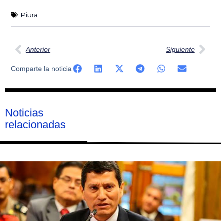
Piura
Ant
Sig
Anterior
Siguiente
Comparte la noticia
Noticias
relacionadas
Página
Página
Página
Página
Página