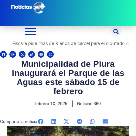
Ir
al
contenido
Fiscalía pide más de 9 años de cárcel para el diputado de oposición Harvey Colchado
F
I
X
T
Y
W
a
n
-
i
o
h
c
s
t
k
u
a
Municipalidad de Piura
e
t
w
t
t
t
b
a
i
o
u
s
o
g
t
k
b
a
inaugurará el Parque de las
o
r
t
e
p
k
a
e
p
m
r
Aguas este sábado 15 de
febrero
febrero 10, 2025
Noticias 360
Comparte la noticia