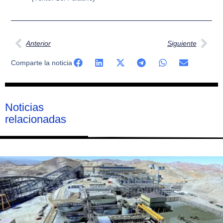
Ant
Sig
Anterior
Siguiente
Comparte la noticia
Noticias
relacionadas
Página
Página
Página
Página
Página