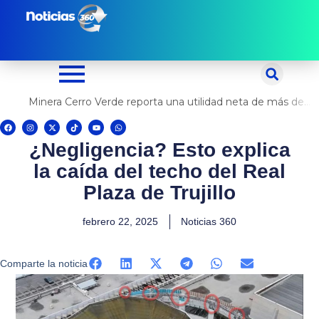
Ir
al
contenido
Minera Cerro Verde reporta una utilidad neta de más de US$ 500 millones
F
I
X
T
Y
W
a
n
-
i
o
h
c
s
t
k
u
a
¿Negligencia? Esto explica
e
t
w
t
t
t
b
a
i
o
u
s
o
g
t
k
b
a
la caída del techo del Real
o
r
t
e
p
k
a
e
p
m
r
Plaza de Trujillo
febrero 22, 2025
Noticias 360
Comparte la noticia