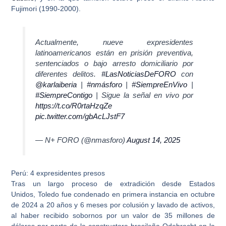
Fujimori (1990-2000).
Actualmente, nueve expresidentes
latinoamericanos están en prisión preventiva,
sentenciados o bajo arresto domiciliario por
diferentes delitos.
#LasNoticiasDeFORO
con
@karlaiberia
|
#nmásforo
|
#SiempreEnVivo
|
#SiempreContigo
| Sigue la señal en vivo por
https://t.co/R0rtaHzqZe
pic.twitter.com/gbAcLJstF7
— N+ FORO (@nmasforo)
August 14, 2025
Perú: 4 expresidentes presos
Tras un largo proceso de extradición desde Estados
Unidos,
Toledo
fue condenado en primera instancia en octubre
de 2024 a 20 años y 6 meses por colusión y lavado de activos,
al haber recibido sobornos por un valor de 35 millones de
dólares por parte de la
constructora brasileña Odebrecht
en la