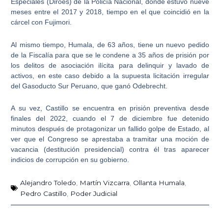
Especiales (Diroes) de la Policía Nacional, donde estuvo nueve
meses entre el 2017 y 2018, tiempo en el que coincidió en la
cárcel con Fujimori.
Al mismo tiempo, Humala, de 63 años, tiene un nuevo pedido
de la Fiscalía para que se le condene a
35 años de prisión por
los delitos de asociación ilícita para delinquir y lavado de
activos
, en este caso debido a la supuesta licitación irregular
del Gasoducto Sur Peruano, que ganó Odebrecht.
A su vez,
Castillo
se encuentra en prisión preventiva desde
finales del 2022, cuando el 7 de diciembre fue detenido
minutos después de protagonizar un fallido golpe de Estado, al
ver que el Congreso se aprestaba a tramitar una moción de
vacancia (destitución presidencial) contra él tras aparecer
indicios de corrupción en su gobierno.
Alejandro Toledo
,
Martín Vizcarra
,
Ollanta Humala
,
Pedro Castillo
,
Poder Judicial
Ant
Sig