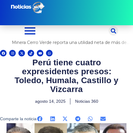
Ir
al
contenido
Minera Cerro Verde reporta una utilidad neta de más de US$ 500 millones
F
I
X
T
Y
W
a
n
-
i
o
h
c
s
t
k
u
a
Perú tiene cuatro
e
t
w
t
t
t
b
a
i
o
u
s
o
g
t
k
b
a
expresidentes presos:
o
r
t
e
p
k
a
e
p
m
r
Toledo, Humala, Castillo y
Vizcarra
agosto 14, 2025
Noticias 360
Comparte la noticia