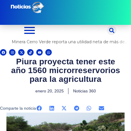
Ir
al
contenido
Minera Cerro Verde reporta una utilidad neta de más de US$ 500 millones
F
I
X
T
Y
W
a
n
-
i
o
h
c
s
t
k
u
a
Piura proyecta tener este
e
t
w
t
t
t
b
a
i
o
u
s
o
g
t
k
b
a
año 1560 microrreservorios
o
r
t
e
p
k
a
e
p
m
r
para la agricultura
enero 20, 2025
Noticias 360
Comparte la noticia