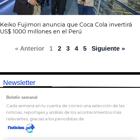
Keiko Fujimori anuncia que Coca Cola invertirá
US$ 1000 millones en el Perú
« Anterior
1
2
3
4
5
Siguiente »
Newsletter
Boletín semanal
Cada semana en tu cuenta de correo una selección de las
noticias, reportajes y análisis de los acontecimientos más
relevantes, gracias a los periodistas de