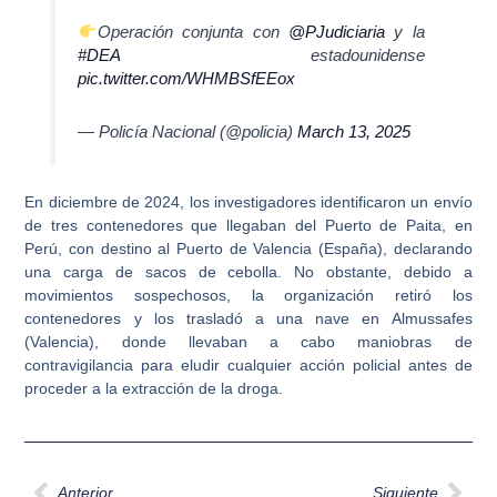
Operación conjunta con
@PJudiciaria
y la
#DEA
estadounidense
pic.twitter.com/WHMBSfEEox
— Policía Nacional (@policia)
March 13, 2025
En diciembre de 2024, los investigadores identificaron un envío
de tres contenedores que llegaban del Puerto de Paita, en
Perú, con destino al
Puerto de Valencia (España),
declarando
una carga de sacos de cebolla. No obstante, debido a
movimientos sospechosos, la organización retiró los
contenedores y los trasladó a una nave en Almussafes
(Valencia), donde llevaban a cabo maniobras de
contravigilancia para eludir cualquier acción policial antes de
proceder a la extracción de la droga.
Ant
Sig
Anterior
Siguiente