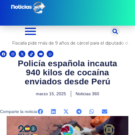
Ir
al
contenido
Fiscalía pide más de 9 años de cárcel para el diputado de oposición Harvey Colchado
F
I
X
T
Y
W
a
n
-
i
o
h
c
s
t
k
u
a
Policía española incauta
e
t
w
t
t
t
b
a
i
o
u
s
o
g
t
k
b
a
940 kilos de cocaína
o
r
t
e
p
k
a
e
p
m
r
enviados desde Perú
marzo 15, 2025
Noticias 360
Comparte la noticia