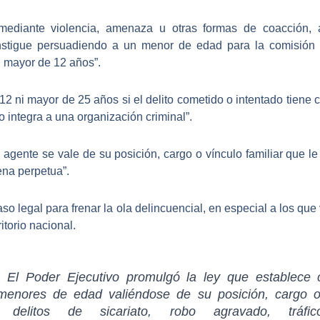
“mediante violencia, amenaza u otras formas de coacción,
instigue persuadiendo a un menor de edad para la comisión 
ni mayor de 12 años”.
2 ni mayor de 25 años si el delito cometido o intentado tiene
 lo integra a una organización criminal
”.
el agente
se vale de su posición, cargo o vínculo familiar
que le 
ena perpetua”.
aso legal para
frenar la ola delincuencial
, en especial a los qu
itorio nacional.
El Poder Ejecutivo promulgó la ley que establece 
enores de edad valiéndose de su posición, cargo o v
 delitos de sicariato, robo agravado, tráfi