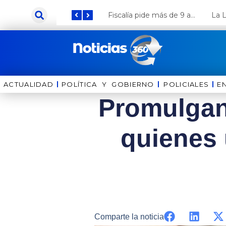
Ir
Keiko Fujimori anuncia que Coca Cola invertirá US$ 1000 millones en el Perú
Fiscalía pide más de 9 años de cárcel para el diputado de oposición Harvey Colchado
al
contenido
ACTUALIDAD
POLÍTICA Y GOBIERNO
⁠⁠POLICIALES
E
Promulgan
quienes
Comparte la noticia