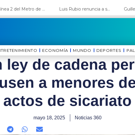
La Línea 2 del Metro de Lima y el Ramal 4 alcanzan un avance del 80%
Luis Rubio renuncia a su candidatura a Lima y deja el camino libre a López Aliaga
NTRETENIMIENTO
ECONOMÍA
MUNDO
DEPORTES
⁠PA
 ley de cadena per
 usen a menores de
actos de sicariato
mayo 18, 2025
Noticias 360