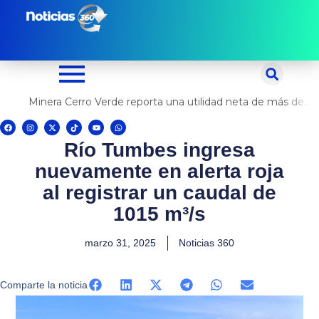
Ir
al
contenido
Minera Cerro Verde reporta una utilidad neta de más de US$ 500 millones
F
I
X
T
Y
W
a
n
-
i
o
h
c
s
t
k
u
a
Río Tumbes ingresa
e
t
w
t
t
t
b
a
i
o
u
s
o
g
t
k
b
a
nuevamente en alerta roja
o
r
t
e
p
k
a
e
p
m
r
al registrar un caudal de
1015 m³/s
marzo 31, 2025
Noticias 360
Comparte la noticia