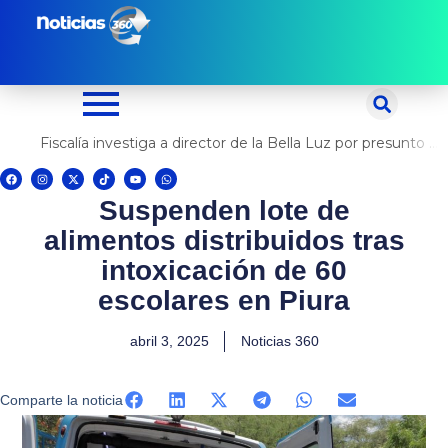
Ir
al
contenido
Fiscalía investiga a director de la Bella Luz por presunto abuso contra cantante Naldy Saldaña
F
I
X
T
Y
W
a
n
-
i
o
h
c
s
t
k
u
a
Suspenden lote de
e
t
w
t
t
t
b
a
i
o
u
s
o
g
t
k
b
a
alimentos distribuidos tras
o
r
t
e
p
k
a
e
p
m
r
intoxicación de 60
escolares en Piura
abril 3, 2025
Noticias 360
Comparte la noticia