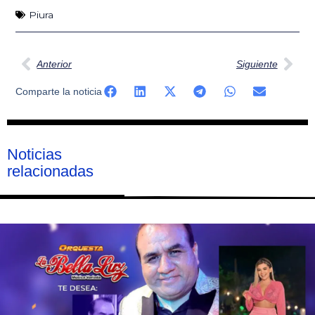
Piura
Ant
Sig
Anterior
Siguiente
Comparte la noticia
Noticias
relacionadas
Página
Página
Página
Página
Página