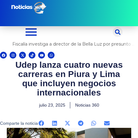
Ir
al
contenido
Fiscalía investiga a director de la Bella Luz por presunto abuso contra cantante Naldy Saldaña
F
I
X
T
Y
W
a
n
-
i
o
h
c
s
t
k
u
a
Udep lanza cuatro nuevas
e
t
w
t
t
t
b
a
i
o
u
s
o
g
t
k
b
a
carreras en Piura y Lima
o
r
t
e
p
k
a
e
p
m
r
que incluyen negocios
internacionales
julio 23, 2025
Noticias 360
Comparte la noticia