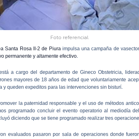
Foto referencial.
a Santa Rosa II-2 de Piura
impulsa una
campaña de vasectomí
vo permanente y altamente efectivo
.
está a cargo del
departamento de Gineco Obstetricia
, lider
rones mayores de 18 años de edad
que voluntariamente acept
a y queden expeditos para las intervenciones sin bisturí.
romover la paternidad responsable y el uso de métodos antic
mos programado concluir el evento operatorio al mediodía d
uyó diciendo que se tiene programado realizar tres operacione
eron evaluados pasaron por sala de operaciones donde
fuero