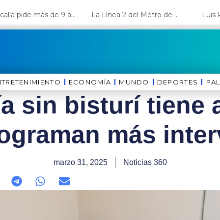
Fiscalía pide más de 9 años de cárcel para el diputado de oposición Harvey Colchado
La Línea 2 del Metro de Lima y el Ramal 4 alcanzan un avance del 80%
NTRETENIMIENTO
ECONOMÍA
MUNDO
DEPORTES
⁠PA
 sin bisturí tiene
rograman más inte
marzo 31, 2025
Noticias 360