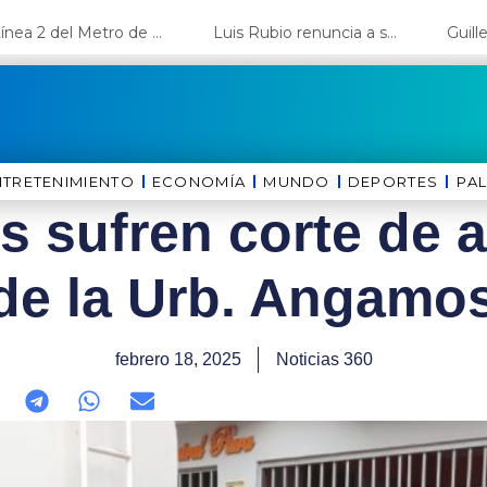
La Línea 2 del Metro de Lima y el Ramal 4 alcanzan un avance del 80%
Luis Rubio renuncia a su candidatura a Lima y deja el camino libre a López Aliaga
NTRETENIMIENTO
ECONOMÍA
MUNDO
DEPORTES
⁠PA
s sufren corte de 
de la Urb. Angamos
febrero 18, 2025
Noticias 360