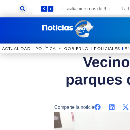
Ir
Keiko Fujimori anuncia que Coca Cola invertirá US$ 1000 millones en el Perú
Fiscalía pide más de 9 años de cárcel para el diputado de oposición Harvey Colchado
al
contenido
ACTUALIDAD
POLÍTICA Y GOBIERNO
⁠⁠POLICIALES
E
Vecino
parques 
Comparte la noticia