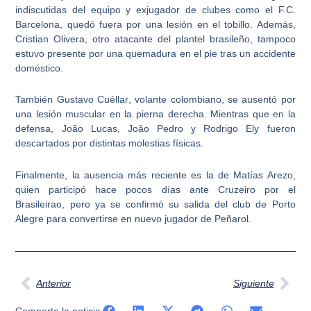
indiscutidas del equipo y exjugador de clubes como el F.C.
Barcelona, quedó fuera por una lesión en el tobillo. Además,
Cristian Olivera
, otro atacante del plantel brasileño, tampoco
estuvo presente por una quemadura en el pie tras un accidente
doméstico.
También
Gustavo Cuéllar
, volante colombiano, se ausentó por
una lesión muscular en la pierna derecha. Mientras que en la
defensa,
João Lucas
,
João Pedro
y
Rodrigo Ely
fueron
descartados por distintas molestias físicas.
Finalmente, la ausencia más reciente es la de
Matías Arezo
,
quien participó hace pocos días ante Cruzeiro por el
Brasileirao, pero ya se confirmó su salida del club de Porto
Alegre para convertirse en nuevo jugador de Peñarol.
Ant
Sig
Anterior
Siguiente
Comparte la noticia