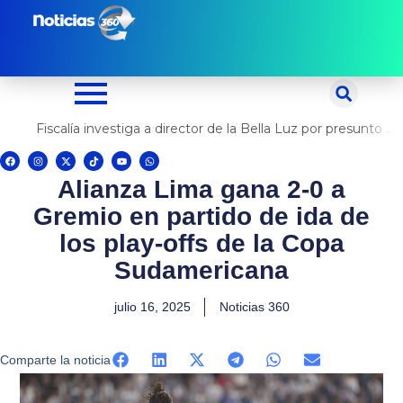
Ir
al
contenido
Fiscalía investiga a director de la Bella Luz por presunto abuso contra cantante Naldy Saldaña
F
I
X
T
Y
W
a
n
-
i
o
h
c
s
t
k
u
a
Alianza Lima gana 2-0 a
e
t
w
t
t
t
b
a
i
o
u
s
o
g
t
k
b
a
Gremio en partido de ida de
o
r
t
e
p
k
a
e
p
m
r
los play-offs de la Copa
Sudamericana
julio 16, 2025
Noticias 360
Comparte la noticia