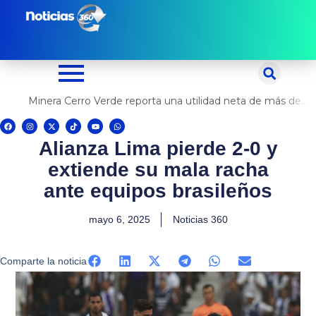
Ir
al
contenido
Minera Cerro Verde reporta una utilidad neta de más de US$ 500 millones
F
I
X
T
Y
W
a
n
-
i
o
h
c
s
t
k
u
a
Alianza Lima pierde 2-0 y
e
t
w
t
t
t
b
a
i
o
u
s
o
g
t
k
b
a
extiende su mala racha
o
r
t
e
p
k
a
e
p
m
r
ante equipos brasileños
mayo 6, 2025
Noticias 360
Comparte la noticia