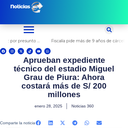
Ir
al
contenido
Fiscalía pide más de 9 años de cárcel para el diputado de oposición Harvey Colchado
F
I
X
T
Y
W
a
n
-
i
o
h
c
s
t
k
u
a
Aprueban expediente
e
t
w
t
t
t
b
a
i
o
u
s
o
g
t
k
b
a
técnico del estadio Miguel
o
r
t
e
p
k
a
e
p
m
r
Grau de Piura: Ahora
costará más de S/ 200
millones
enero 28, 2025
Noticias 360
Comparte la noticia