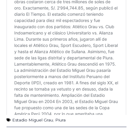
Estadio Miguel Grau
,
Piura
Ant
Sig