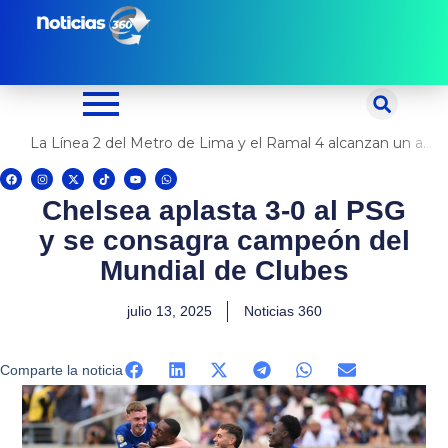
Ir
al
contenido
La Línea 2 del Metro de Lima y el Ramal 4 alcanzan un avance del 80%
F
I
X
T
Y
W
a
n
-
i
o
h
c
s
t
k
u
a
Chelsea aplasta 3-0 al PSG
e
t
w
t
t
t
b
a
i
o
u
s
o
g
t
k
b
a
y se consagra campeón del
o
r
t
e
p
k
a
e
p
m
r
Mundial de Clubes
julio 13, 2025
Noticias 360
Comparte la noticia