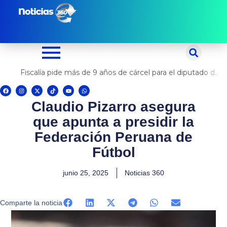
Ir
al
contenido
Fiscalía pide más de 9 años de cárcel para el diputado de oposición Harvey Colchado
F
I
X
T
Y
W
a
n
-
i
o
h
c
s
t
k
u
a
Claudio Pizarro asegura
e
t
w
t
t
t
b
a
i
o
u
s
o
g
t
k
b
a
que apunta a presidir la
o
r
t
e
p
k
a
e
p
m
r
Federación Peruana de
Fútbol
junio 25, 2025
Noticias 360
Comparte la noticia