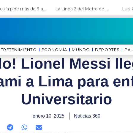
Fiscalía pide más de 9 años de cárcel para el diputado de oposición Harvey Colchado
La Línea 2 del Metro de Lima y el Ramal 4 alcanzan un avance del 80%
NTRETENIMIENTO
ECONOMÍA
MUNDO
DEPORTES
⁠PA
o! Lionel Messi lle
ami a Lima para en
Universitario
enero 10, 2025
Noticias 360