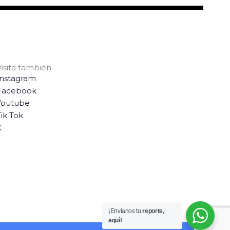
Visita también
Instagram
Facebook
Youtube
ik Tok
X
¡Envíanos tu
reporte,
aquí!