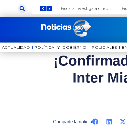
Ir
Keiko Fujimori anuncia que Coca Cola invertirá US$ 1000 millones en el Perú
Fiscalía investiga a director de la Bella Luz por presunto abuso contra cantante Naldy Saldaña
al
contenido
ACTUALIDAD
POLÍTICA Y GOBIERNO
⁠⁠POLICIALES
E
¡Confirmad
Inter Mi
Comparte la noticia