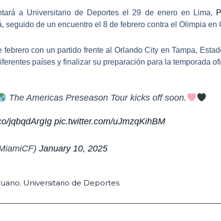
entará a
Universitario de Deportes
el 29 de enero en Lima,
P
 seguido de un encuentro el 8 de febrero contra el Olimpia e
e febrero con un partido frente al
Orlando City
en Tampa, Estados
iferentes países y finalizar su preparación para la temporada ofi
The Americas Preseason Tour kicks off soon.
.co/jqbqdArgIg
pic.twitter.com/uJmzqKihBM
rMiamiCF)
January 10, 2025
ruano
,
Universitario de Deportes