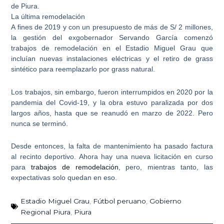
de Piura.
La última remodelación
A fines de 2019 y con un presupuesto de más de S/ 2 millones,
la gestión del exgobernador Servando García comenzó
trabajos de remodelación en el Estadio Miguel Grau
que
incluían nuevas instalaciones eléctricas y el retiro de grass
sintético para reemplazarlo por grass natural.
Los trabajos, sin embargo, fueron interrumpidos en 2020 por la
pandemia del Covid-19
, y la obra estuvo paralizada por dos
largos años, hasta que se reanudó en marzo de 2022. Pero
nunca se terminó.
Desde entonces,
la falta de mantenimiento ha pasado factura
al recinto deportivo
. Ahora hay una nueva licitación en curso
para
trabajos de remodelación
, pero, mientras tanto, las
expectativas solo quedan en eso.
Estadio Miguel Grau
,
Fútbol peruano
,
Gobierno
Regional Piura
,
Piura
Ant
Sig