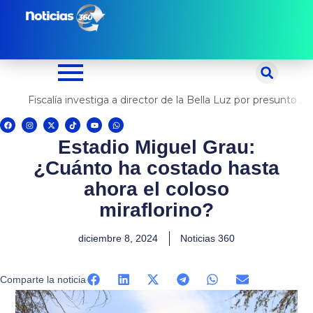
Ir
al
contenido
Fiscalía investiga a director de la Bella Luz por presunto abuso contra cantante Naldy Saldaña
F
I
X
T
Y
W
a
n
-
i
o
h
c
s
t
k
u
a
Estadio Miguel Grau:
e
t
w
t
t
t
b
a
i
o
u
s
o
g
t
k
b
a
¿Cuánto ha costado hasta
o
r
t
e
p
k
a
e
p
m
r
ahora el coloso
miraflorino?
diciembre 8, 2024
Noticias 360
Comparte la noticia