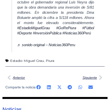
octubre el gobernador regional Luis Neyra dijo
que la obra demandaría una inversión de S/81
millones. En diciembre la presidenta Dina
Boluarte amplió la cifra a S/118 millones. Ahora
el monto fue elevado considerablemente.
#EstadioMiguelGrau
#GoRePiura
#Fútbol
#Deporte
#InversiónPública
#Noticias360Perú
♬ sonido original – Noticias360Peru
Estadio Miguel Grau
,
Piura
Ant
Sig
Anterior
Siguiente
Comparte la noticia
Noticias