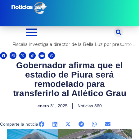
Ir
al
contenido
Fiscalía investiga a director de la Bella Luz por presunto abuso contra cantante Naldy Saldaña
F
I
X
T
Y
W
a
n
-
i
o
h
c
s
t
k
u
a
Gobernador afirma que el
e
t
w
t
t
t
b
a
i
o
u
s
o
g
t
k
b
a
estadio de Piura será
o
r
t
e
p
k
a
e
p
m
r
remodelado para
transferirlo al Atlético Grau
enero 31, 2025
Noticias 360
Comparte la noticia