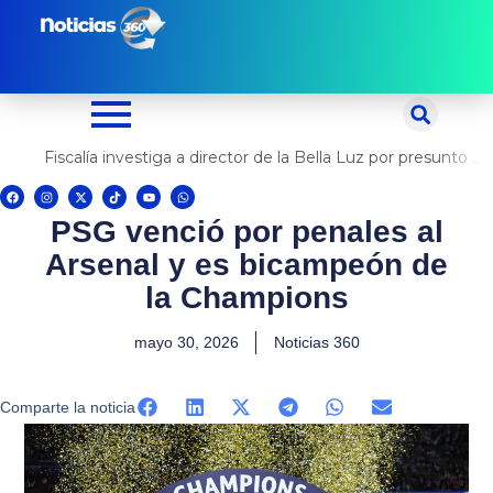
Ir
al
contenido
Fiscalía investiga a director de la Bella Luz por presunto abuso contra cantante Naldy Saldaña
F
I
X
T
Y
W
a
n
-
i
o
h
c
s
t
k
u
a
PSG venció por penales al
e
t
w
t
t
t
b
a
i
o
u
s
o
g
t
k
b
a
Arsenal y es bicampeón de
o
r
t
e
p
k
a
e
p
m
r
la Champions
mayo 30, 2026
Noticias 360
Comparte la noticia