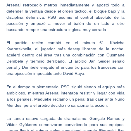
Arsenal retrocedió metros inmediatamente y apostó todo a
defender la ventaja desde el orden táctico, el bloque bajo y la
disciplina defensiva. PSG asumió el control absoluto de la
posesión y empezó a mover el balón de un lado a otro
buscando romper una estructura inglesa muy cerrada.
El partido recién cambió en el minuto 61. Khvicha
Kvaratskhelia, el jugador más desequilibrante de la noche,
aceleró dentro del área tras una combinación con Ousmane
Dembélé y terminó derribado. El árbitro Jan Seidel señaló
penal y Dembélé empató el encuentro para los franceses con
una ejecución impecable ante David Raya.
En el tiempo suplementario, PSG siguió siendo el equipo más
ambicioso, mientras Arsenal intentaba resistir y llegar con vida
a los penales. Madueke reclamó un penal tras caer ante Nuno
Mendes, pero el árbitro decidió no sancionar la acción.
La tanda estuvo cargada de dramatismo. Gonçalo Ramos y
Viktor Gyökeres comenzaron convirtiendo para sus equipos.
Luego llegó el primer golpe emocional cuando Eberechi Eze