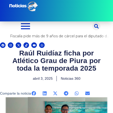
Ir
al
contenido
Fiscalía pide más de 9 años de cárcel para el diputado de oposición Harvey Colchado
F
I
X
T
Y
W
a
n
-
i
o
h
c
s
t
k
u
a
Raúl Ruidíaz ficha por
e
t
w
t
t
t
b
a
i
o
u
s
o
g
t
k
b
a
Atlético Grau de Piura por
o
r
t
e
p
k
a
e
p
m
r
toda la temporada 2025
abril 3, 2025
Noticias 360
Comparte la noticia