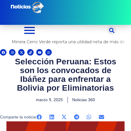
Ir
al
contenido
Minera Cerro Verde reporta una utilidad neta de más de US$ 500 millones
F
I
X
T
Y
W
a
n
-
i
o
h
c
s
t
k
u
a
Selección Peruana: Estos
e
t
w
t
t
t
b
a
i
o
u
s
o
g
t
k
b
a
son los convocados de
o
r
t
e
p
k
a
e
p
m
r
Ibáñez para enfrentar a
Bolivia por Eliminatorias
marzo 9, 2025
Noticias 360
Comparte la noticia