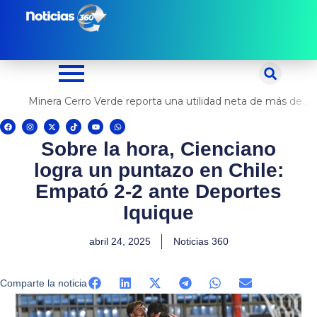
Ir
al
contenido
Minera Cerro Verde reporta una utilidad neta de más de US$ 500 millones
F
I
X
T
Y
W
a
n
-
i
o
h
c
s
t
k
u
a
Sobre la hora, Cienciano
e
t
w
t
t
t
b
a
i
o
u
s
o
g
t
k
b
a
logra un puntazo en Chile:
o
r
t
e
p
k
a
e
p
m
r
Empató 2-2 ante Deportes
Iquique
abril 24, 2025
Noticias 360
Comparte la noticia