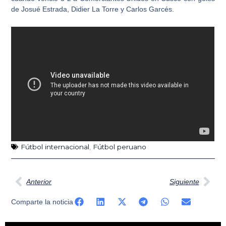
de Josué Estrada, Didier La Torre y Carlos Garcés.
Fútbol internacional
,
Fútbol peruano
Ant
Sig
Anterior
Siguiente
Comparte la noticia