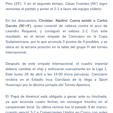
Pino (29′). Y en el segundo tiempo, César Fuentes (65′) logró
remontar el partido y poner el 2-1 a favor del equipo chileno.
En los descuentos,
Christian ‘Aladino’ Cueva asistió a Carlos
Garcés (90’+9′)
, quien conectó de cabeza contra el arco de
Leandro Requena, y consiguió el valioso 2-2. Con este
resultado, es el
tercer empate de Cienciano en la Copa
Sudamericana
, por lo que acumula 3 puntos de 9 posibles, y se
ubica en la tercera posición en la tabla del grupo H del torneo
internacional.
Después de este empate internacional, el cuadro imperial
deberá cambiar el chip y enfocarse nuevamente en la Liga 1.
Este lunes 28 de abril a las 19:00 (hora peruana), Cienciano
recibirá en el Estadio Inca Garcilaso de la Vega a Sport
Huancayo por la décima jornada del Torneo Apertura.
El ‘Papá de América’ está obligado a ganar ante su hinchada,
ya que acumula cuatro fechas sin conseguir triunfos en el
campeonato local. Su última victoria fue el pasado 9 de marzo,
cuando venció 3-2 a Comerciantes Unidos en Cusco con goles