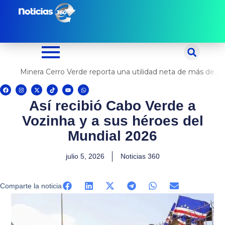
Ir
al
contenido
Minera Cerro Verde reporta una utilidad neta de más de US$ 500 millones
F
I
X
T
Y
W
a
n
-
i
o
h
c
s
t
k
u
a
Así recibió Cabo Verde a
e
t
w
t
t
t
b
a
i
o
u
s
o
g
t
k
b
a
Vozinha y a sus héroes del
o
r
t
e
p
k
a
e
p
m
r
Mundial 2026
julio 5, 2026
Noticias 360
Comparte la noticia