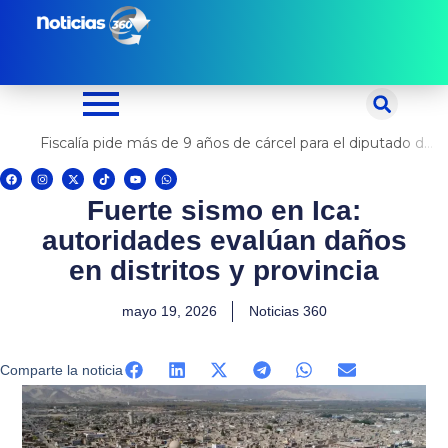
Ir
al
contenido
Fiscalía pide más de 9 años de cárcel para el diputado de oposición Harvey Colchado
F
I
X
T
Y
W
a
n
-
i
o
h
c
s
t
k
u
a
Fuerte sismo en Ica:
e
t
w
t
t
t
b
a
i
o
u
s
o
g
t
k
b
a
autoridades evalúan daños
o
r
t
e
p
k
a
e
p
m
r
en distritos y provincia
mayo 19, 2026
Noticias 360
Comparte la noticia